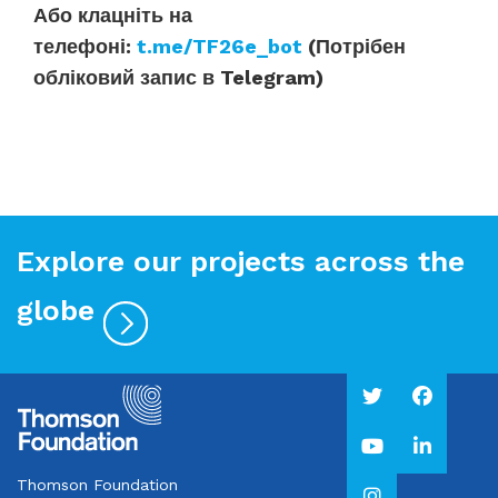
Або клацніть на
телефоні:
t.me/TF26e_bot
(
Потрібен
обліковий запис в
Telegram)
Explore our projects across the
globe
Thomson Foundation