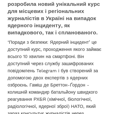
розробила новий унікальний курс
для місцевих і регіональних
журналістів в Україні на випадок
ядерного інциденту, як
випадкового, так і спланованого.
‘Поради з безпеки:
Ядерний інцидент’
це
доступний курс, проходження якого займає
всього 10 хвилин на смартфоні. Він
доступний через службу зашифрованих
повідомлень
Telegram
і був створений за
допомогою двох експертів з ядерних
озброєнь. Гаміш де Бреттон-Ґордон -
колишній командир батальйону швидкого
реагування РХБЯ (хімічної, біологічної,
радіологічної, ядерної зброї) НАТО, який
зараз консультує журналістів через